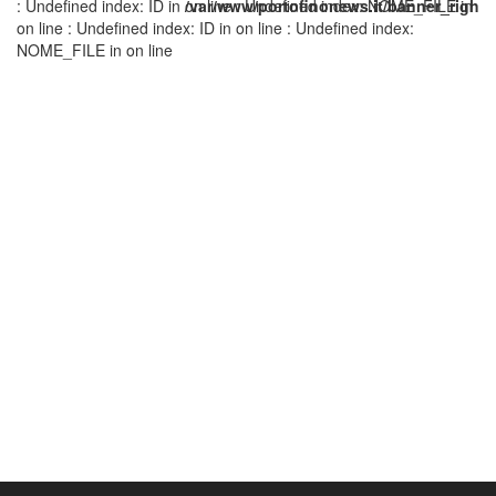
: Undefined index: ID in
/var/www/portofinonews.it/banner_right.
on line
: Undefined index: NOME_FILE in
on line
: Undefined index: ID in
on line
: Undefined index:
NOME_FILE in
on line