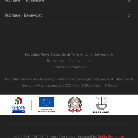
Rubrique - Technologie
0
Rubrique - Bénévolat
2
PortofinoNews
Editoriale di Terre Antiche Network srls
Borzonasca - Genova - Italy
P.Iva: 02699600991
PortofinoNews è una testata giornalistica on line registrata presso il Tribunale di
Genova – Reg. stampa 1/2013 - Var. 1/2022 Cron. 1/2022
© COPYRIGHT 2021 Portofino News - Powered by
SeFla System srl