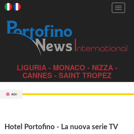
Toggle
navigati
LIGURIA - MONACO - NIZZA -
CANNES - SAINT TROPEZ
Hotel Portofino - La nuova serie TV