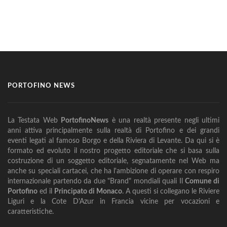
PORTOFINO NEWS
La Testata Web
PortofinoNews
è una realtà presente negli ultimi
anni attiva principalmente sulla realtà di Portofino e dei grandi
eventi legati al famoso Borgo e della Riviera di Levante. Da qui si è
formato ed evoluto il nostro progetto editoriale che si basa sulla
costruzione di un soggetto editoriale, segnatamente nel Web ma
anche su speciali cartacei, che ha l'ambizione di operare con respiro
internazionale partendo da due "Brand" mondiali quali Il
Comune di
Portofino
ed il
Principato di Monaco
. A questi si collegano le Riviere
Liguri e la Cote D'Azur in Francia vicine per vocazioni e
caratteristiche.