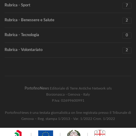
Rubrica - Sport
7
Rubrica - Benessere e Salute
2
Rubrica - Tecnologia
0
Rubrica - Volontariato
2
PortofinoNews
Editoriale di Terre Antiche Network srls
Borzonasca - Genova - Italy
P.Iva: 02699600991
PortofinoNews è una testata giornalistica on line registrata presso il Tribunale di
Genova – Reg. stampa 1/2013 - Var. 1/2022 Cron. 1/2022