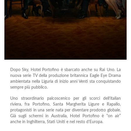
Dopo Sky, Hotel Portofino è sbarcato anche su Rai Uno. La
nuova serie TV della produzione britannica Eagle Eye Drama
ambientata nella Liguria di inizio anni Venti sta conquistando
sempre più pubblico.
Uno straordinario palcoscenico per gli scorci dell’italian
riviera, fra Portofino, Santa Margherita Ligure e Rapallo,
protagonisti in una serie nata per diventare prodotto globale.
Già sugli schermi in Australia, Hotel Portofino è “on air”
anche in Inghilterra, Stati Uniti e nel resto d’Europa.