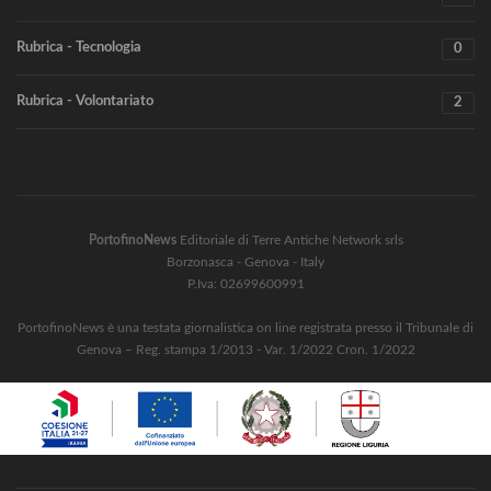
Rubrica - Tecnologia
0
Rubrica - Volontariato
2
PortofinoNews
Editoriale di Terre Antiche Network srls
Borzonasca - Genova - Italy
P.Iva: 02699600991
PortofinoNews è una testata giornalistica on line registrata presso il Tribunale di
Genova – Reg. stampa 1/2013 - Var. 1/2022 Cron. 1/2022