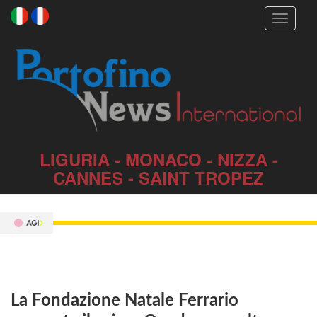
Toggle
navigati
LIGURIA - MONACO - NIZZA -
CANNES - SAINT TROPEZ
La Fondazione Natale Ferrario