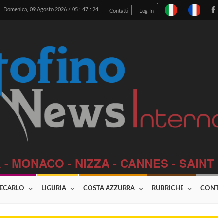
Domenica, 09 Agosto 2026 /
05
:
47
:
25
Contatti
Log In
 - MONACO - NIZZA - CANNES - SAIN
ECARLO
LIGURIA
COSTA AZZURRA
RUBRICHE
CONT