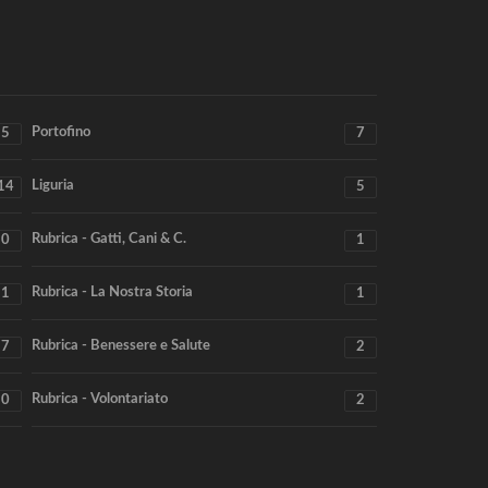
Portofino
5
7
Liguria
14
5
Rubrica - Gatti, Cani & C.
0
1
Rubrica - La Nostra Storia
1
1
Rubrica - Benessere e Salute
7
2
Rubrica - Volontariato
0
2