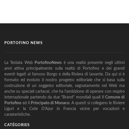
PORTOFINO NEWS
La Testata Web
PortofinoNews
è una realtà presente negli ultimi
anni attiva principalmente sulla realtà di Portofino e dei grandi
eventi legati al famoso Borgo e della Riviera di Levante. Da qui si è
formato ed evoluto il nostro progetto editoriale che si basa sulla
costruzione di un soggetto editoriale, segnatamente nel Web ma
anche su speciali cartacei, che ha l'ambizione di operare con respiro
internazionale partendo da due "Brand" mondiali quali Il
Comune di
Portofino
ed il
Principato di Monaco
. A questi si collegano le Riviere
Liguri e la Cote D'Azur in Francia vicine per vocazioni e
caratteristiche.
CATÉGORIES