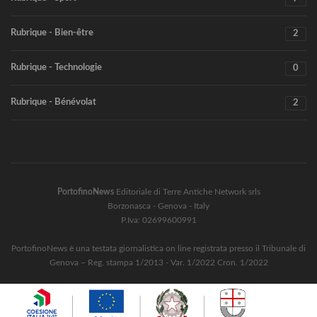
Rubrique - Bien-être
2
Rubrique - Technologie
0
Rubrique - Bénévolat
2
PortofinoNews
Editoriale di Terre Antiche Network srls
Borzonasca - Genova - Italy
P.Iva: 02699600991
PortofinoNews è una testata giornalistica on line registrata presso il Tribunale di
Genova – Reg. stampa 1/2013 - Var. 1/2022 Cron. 1/2022