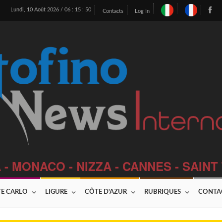
Lundi, 10 Août 2026 /
06
:
15
:
51
Contacts
Log In
 - MONACO - NIZZA - CANNES - SAIN
E CARLO
LIGURE
CÔTE D'AZUR
RUBRIQUES
CONTA