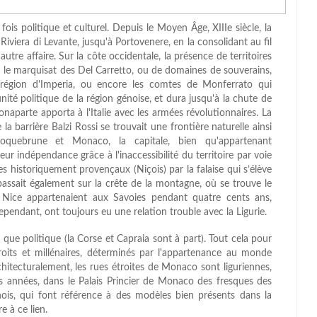
 fois politique et culturel. Depuis le Moyen Âge, XIIIe siècle, la
iviera di Levante, jusqu'à Portovenere, en la consolidant au fil
autre affaire. Sur la côte occidentale, la présence de territoires
 le marquisat des Del Carretto, ou de domaines de souverains,
 région d'Imperia, ou encore les comtes de Monferrato qui
nité politique de la région génoise, et dura jusqu'à la chute de
aparte apporta à l'Italie avec les armées révolutionnaires. La
la barrière Balzi Rossi se trouvait une frontière naturelle ainsi
Roquebrune et Monaco, la capitale, bien qu'appartenant
ur indépendance grâce à l'inaccessibilité du territoire par voie
res historiquement provençaux (Niçois) par la falaise qui s’élève
passait également sur la crête de la montagne, où se trouve le
 Nice appartenaient aux Savoies pendant quatre cents ans,
cependant, ont toujours eu une relation trouble avec la Ligurie.
e que politique (la Corse et Capraia sont à part). Tout cela pour
troits et millénaires, déterminés par l'appartenance au monde
rchitecturalement, les rues étroites de Monaco sont liguriennes,
 années, dans le Palais Princier de Monaco des fresques des
énois, qui font référence à des modèles bien présents dans la
e à ce lien.