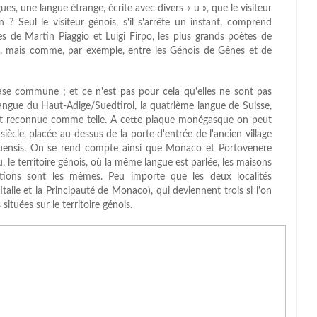
es, une langue étrange, écrite avec divers « u », que le visiteur
 ? Seul le visiteur génois, s'il s'arrête un instant, comprend
s de Martin Piaggio et Luigi Firpo, les plus grands poètes de
nces, mais comme, par exemple, entre les Génois de Gênes et de
base commune ; et ce n'est pas pour cela qu'elles ne sont pas
langue du Haut-Adige/Suedtirol, la quatrième langue de Suisse,
nt reconnue comme telle. A cette plaque monégasque on peut
iècle, placée au-dessus de la porte d'entrée de l'ancien village
enuensis. On se rend compte ainsi que Monaco et Portovenere
, le territoire génois, où la même langue est parlée, les maisons
itions sont les mêmes. Peu importe que les deux localités
Italie et la Principauté de Monaco), qui deviennent trois si l'on
uées sur le territoire génois.