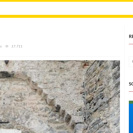
R
ws
17.711
S