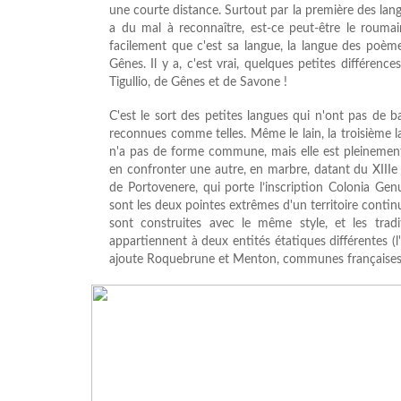
une courte distance. Surtout par la première des langu
a du mal à reconnaître, est-ce peut-être le roumain
facilement que c'est sa langue, la langue des poème
Gênes. Il y a, c'est vrai, quelques petites différe
Tigullio, de Gênes et de Savone !
C'est le sort des petites langues qui n'ont pas de 
reconnues comme telles. Même le lain, la troisième 
n'a pas de forme commune, mais elle est pleineme
en confronter une autre, en marbre, datant du XIIIe s
de Portovenere, qui porte l’inscription Colonia G
sont les deux pointes extrêmes d'un territoire continu
sont construites avec le même style, et les trad
appartiennent à deux entités étatiques différentes (l'
ajoute Roquebrune et Menton, communes françaises sit