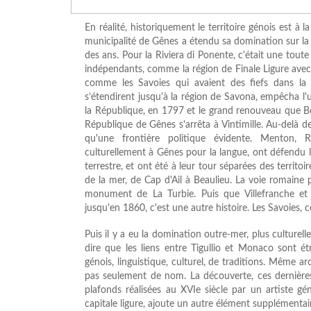
En réalité, historiquement le territoire génois est à la
municipalité de Gênes a étendu sa domination sur la R
des ans. Pour la Riviera di Ponente, c'était une toute 
indépendants, comme la région de Finale Ligure avec
comme les Savoies qui avaient des fiefs dans la
s’étendirent jusqu'à la région de Savona, empêcha l'u
la République, en 1797 et le grand renouveau que Bon
République de Gênes s'arrêta à Vintimille. Au-delà de 
qu'une frontière politique évidente. Menton, 
culturellement à Gênes pour la langue, ont défendu le
terrestre, et ont été à leur tour séparées des territoi
de la mer, de Cap d'Ail à Beaulieu. La voie romaine 
monument de La Turbie. Puis que Villefranche et
jusqu'en 1860, c'est une autre histoire. Les Savoies, 
Puis il y a eu la domination outre-mer, plus culturell
dire que les liens entre Tigullio et Monaco sont é
génois, linguistique, culturel, de traditions. Même a
pas seulement de nom. La découverte, ces dernières
plafonds réalisées au XVIe siècle par un artiste g
capitale ligure, ajoute un autre élément supplémentair