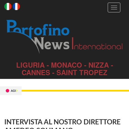
Toggle
navigati
LIGURIA - MONACO - NIZZA -
CANNES - SAINT TROPEZ
INTERVISTA AL NOSTRO DIRETTORE