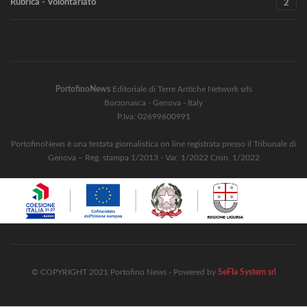
Rubrica - Volontariato
2
PortofinoNews
Editoriale di Terre Antiche Network srls
Borzonasca - Genova - Italy
P.Iva: 02699600991
PortofinoNews è una testata giornalistica on line registrata presso il Tribunale di
Genova – Reg. stampa 1/2013 - Var. 1/2022 Cron. 1/2022
© COPYRIGHT 2021 Portofino News - Powered by
SeFla System srl