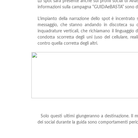
Lo spot sarà presente anche sui profili social di Ana
informazioni sulla campagna “GUIDAeBASTA” sono disp
L’impianto della narrazione dello spot è incentrato s
messaggio, che stanno andando in discoteca su d
inquadrature verticali, che richiamano il linguaggio
condotta scorretta degli uni (uso del cellulare, rea
contro quella corretta degli altri.
Solo questi ultimi giungeranno a destinazione. Il me
dei social durante la guida sono comportamenti pericolo