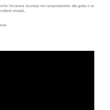
, anche l’eccessiva sicurezza nel comportamento alla guida è un
incidenti stradali…
enova