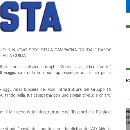
ALE: IL NUOVO SPOT DELLA CAMPAGNA “GUIDA E BASTA”
I ALLA GUIDA
 Basta con l’uso di alcol e droghe. Mettersi alla guida dell’auto è
. Il viaggio su strada non può rappresentare un rischio per la
P
o oggi, Anas (Società del Polo Infrastrutture del Gruppo FS
divulgando nella sua campagna con uno slogan diretto e chiaro:
N
: 
n il Ministero delle Infrastrutture e dei Trasporti e la Polizia di
N
U
re strade è costante e quotidiano – ha dichiarato l’AD Aldo Isi