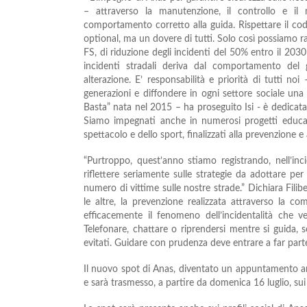
– attraverso la manutenzione, il controllo e il m
comportamento corretto alla guida. Rispettare il cod
optional, ma un dovere di tutti. Solo così possiamo ra
FS, di riduzione degli incidenti del 50% entro il 2030
incidenti stradali deriva dal comportamento del gu
alterazione. E’ responsabilità e priorità di tutti noi
generazioni e diffondere in ogni settore sociale un
Basta” nata nel 2015 – ha proseguito Isi - è dedicata p
Siamo impegnati anche in numerosi progetti educati
spettacolo e dello sport, finalizzati alla prevenzione e 
“Purtroppo, quest’anno stiamo registrando, nell’inc
riflettere seriamente sulle strategie da adottare p
numero di vittime sulle nostre strade.” Dichiara Filib
le altre, la prevenzione realizzata attraverso la c
efficacemente il fenomeno dell’incidentalità che ve
Telefonare, chattare o riprendersi mentre si guida
evitati. Guidare con prudenza deve entrare a far parte
Il nuovo spot di Anas, diventato un appuntamento ann
e sarà trasmesso, a partire da domenica 16 luglio, sui pr