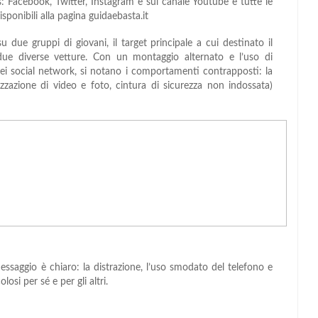
s: Facebook, Twitter, Instagram e sul canale Youtube e tutte le
onibili alla pagina guidaebasta.it
u due gruppi di giovani, il target principale a cui destinato il
ue diverse vetture. Con un montaggio alternato e l’uso di
 dei social network, si notano i comportamenti contrapposti: la
lizzazione di video e foto, cintura di sicurezza non indossata)
ssaggio è chiaro: la distrazione, l’uso smodato del telefono e
si per sé e per gli altri.