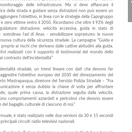
onitoraggio delle infrastrutture. Ma si deve affiancare il
ice della strada e guidare senza distrazioni non può essere un
ggiungere l'obiettivo, in linea con le strategie della Capogruppo
 e zero vittime entro il 2050. Ricordiamo che oltre il 93% degli
idatore: distrazione, velocità eccessiva, guida in stato di
 – sottolinea l’ad di Anas - sensibilizzare soprattutto le nuove
a nuova cultura della sicurezza stradale. La campagna “Guida e
roprio ai rischi che derivano dalle cattive abitudini alla guida.
vi realizzati con il supporto di testimonial del mondo dello
al contrasto dell’incidentalità”
identalità stradale, un trend lineare con dati che devono far
er aggredire l’obiettivo europeo del 2030 del dimezzamento del
erto Mastrapasqua, direttore del Servizio Polizia Stradale – “Fra
omunicazione è senza dubbio la chiave di volta per affrontare
de, quale prima causa, la distrazione seguita dalla velocità.
, sono comportamenti azzardati e pericolosi che devono essere
 del bagaglio culturale di ciascuno di noi.”
uale, è stato realizzato nelle due versioni da 30 e 15 secondi
incipali circuiti radio-televisivi nazionali.