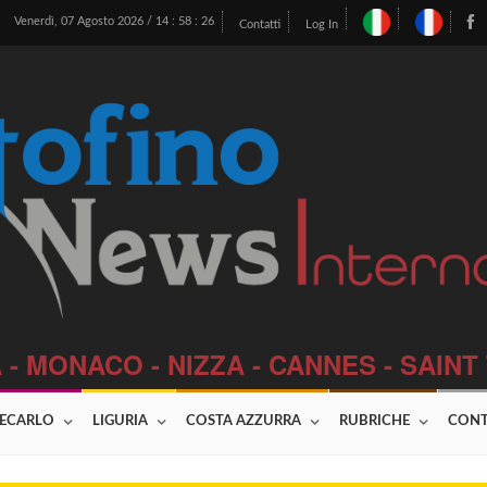
Venerdì, 07 Agosto 2026 /
14
:
58
:
27
Contatti
Log In
 - MONACO - NIZZA - CANNES - SAIN
ECARLO
LIGURIA
COSTA AZZURRA
RUBRICHE
CONT