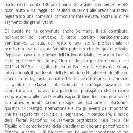
porto, infatti, conta 180 posti barca, 36 attività commerciali e 582
posti aiuto e ha raggiunto risultati superiori alle previsioni iniziali,
registrando una domanda particolarmente elevata, soprattutto nel
segmento dei grandi yacht.
Di questo ne ha convenuto anche Solimano, il cui contributo,
nell’ambito del convegno è stato peraltro particolarmente
significativo. La sua, del resto è una storia professionale di
primissimo livello, sia nell’ambito pubblico che in quello privato.
Rapallese, cavaliere ufficiale dell’Ordine di Malta, rotariano Doc (è
stato presidente del Rotary Club di Rapallo per tre mandati, dal
2011 al 2019 e insignito di cinque Paul Harris Fellow del Rotary
International), il presidente della Fondazione Natale Ferrario oltre ad
essere un protagonista assoluto della finanza di impresa e veterano
in pubbliche relazioni internazionali e strategie aziendali, è
soprattutto un imprenditore poliedrico, prerogativa che lo rende
sempre aperto alle novità e alla voglia di fare. Tra i vari incarichi al
suo attivo è infatti brand manager del Comune di Portofino,
qualifica di prestigio internazionale e, tra gli eventi più importanti
che ha seguito fin dall’inizio, si segnalano, in particolare, il lancio
della Ferrari Portofino, volutamente organizzato nella perla del
Tigullio e il conferimento della cittadinanza onoraria portofinese al
Principe Alberto II di Monaco, ma ha anche coordinato le tre