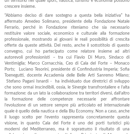
un territorio nel quale sport, nautica, turismo e economia possono
crescere insieme.
“Abbiamo deciso di dare sostegno a questa bella iniziativa” ha
affermato Amedeo Solimano, presidente della Fondazione Natale
Ferrario, perché in Fondazione riteniamo che sia necessario
restituire valore sociale, economico e culturale alla formazione
professionale, mostrando ai giovani le reali possibilità di crescita
offerte da queste attività. Del resto, anche il sottotitolo di questo
convegno, cui ho partecipato come relatore insieme ad altri
autorevoli professionisti – tra cui Flavio Di Muro, Sindaco di
Ventimiglia; Marco Cornacchia, Ceo di Cala del Forte – Monaco
Ports; Luciano Tesorini, presidente di Confindustria Imperia; Sofia
Toenegutti, docente Accademia delle Belle Arti Sanremo Milano;
Stefano Pagani Isnardi - ha individuato due direttrici di sviluppo
che sono ormai inscindibili, ossia, le Sinergie transfrontaliere e l’alta
formazione: da un lato la collaborazione tra territori diversi, dall’altro
la formazione delle competenze necessarie per affrontare
l’evoluzione di un settore sempre più articolato ed internazionale
quale è quello della nautica e della Blu Economy. Non a caso, anche
il luogo scelto per l’evento rappresenta concretamente questa
visione, in quanto Cala del Forte è uno dei porti turistici più
moderni del Mediterraneo, ma è soprattutto il risultato di una