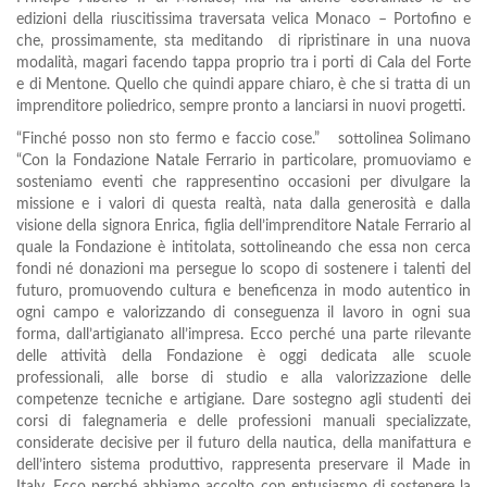
edizioni della riuscitissima traversata velica Monaco – Portofino e
che, prossimamente, sta meditando di ripristinare in una nuova
modalità, magari facendo tappa proprio tra i porti di Cala del Forte
e di Mentone. Quello che quindi appare chiaro, è che si tratta di un
imprenditore poliedrico, sempre pronto a lanciarsi in nuovi progetti.
“Finché posso non sto fermo e faccio cose.” sottolinea Solimano
“Con la Fondazione Natale Ferrario in particolare, promuoviamo e
sosteniamo eventi che rappresentino occasioni per divulgare la
missione e i valori di questa realtà, nata dalla generosità e dalla
visione della signora Enrica, figlia dell’imprenditore Natale Ferrario al
quale la Fondazione è intitolata, sottolineando che essa non cerca
fondi né donazioni ma persegue lo scopo di sostenere i talenti del
futuro, promuovendo cultura e beneficenza in modo autentico in
ogni campo e valorizzando di conseguenza il lavoro in ogni sua
forma, dall’artigianato all’impresa. Ecco perché una parte rilevante
delle attività della Fondazione è oggi dedicata alle scuole
professionali, alle borse di studio e alla valorizzazione delle
competenze tecniche e artigiane. Dare sostegno agli studenti dei
corsi di falegnameria e delle professioni manuali specializzate,
considerate decisive per il futuro della nautica, della manifattura e
dell’intero sistema produttivo, rappresenta preservare il Made in