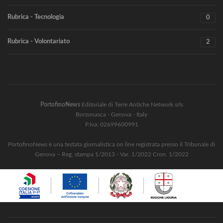
Rubrica - Tecnologia
0
Rubrica - Volontariato
2
PortofinoNews
Editoriale di Terre Antiche Network srls
Borzonasca - Genova - Italy
P.Iva: 02699600991
PortofinoNews è una testata giornalistica on line registrata presso il Tribunale di
Genova – Reg. stampa 1/2013 - Var. 1/2022 Cron. 1/2022