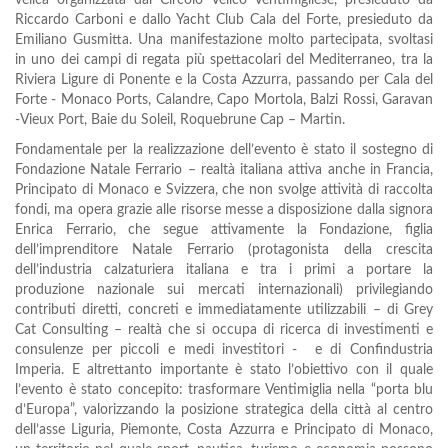
velica organizzata dal Circolo Velico Ventimigliese, presieduto da
Riccardo Carboni e dallo Yacht Club Cala del Forte, presieduto da
Emiliano Gusmitta. Una manifestazione molto partecipata, svoltasi
in uno dei campi di regata più spettacolari del Mediterraneo, tra la
Riviera Ligure di Ponente e la Costa Azzurra, passando per Cala del
Forte - Monaco Ports, Calandre, Capo Mortola, Balzi Rossi, Garavan
-Vieux Port, Baie du Soleil, Roquebrune Cap – Martin.
Fondamentale per la realizzazione dell’evento è stato il sostegno di
Fondazione Natale Ferrario – realtà italiana attiva anche in Francia,
Principato di Monaco e Svizzera, che non svolge attività di raccolta
fondi, ma opera grazie alle risorse messe a disposizione dalla signora
Enrica Ferrario, che segue attivamente la Fondazione, figlia
dell’imprenditore Natale Ferrario (protagonista della crescita
dell’industria calzaturiera italiana e tra i primi a portare la
produzione nazionale sui mercati internazionali) privilegiando
contributi diretti, concreti e immediatamente utilizzabili – di Grey
Cat Consulting – realtà che si occupa di ricerca di investimenti e
consulenze per piccoli e medi investitori - e di Confindustria
Imperia. E altrettanto importante è stato l’obiettivo con il quale
l’evento è stato concepito: trasformare Ventimiglia nella “porta blu
d’Europa”, valorizzando la posizione strategica della città al centro
dell’asse Liguria, Piemonte, Costa Azzurra e Principato di Monaco,