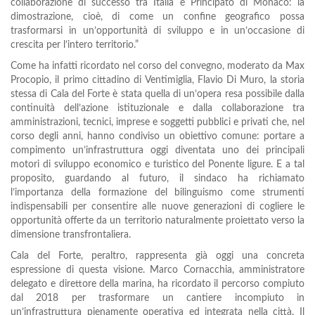
collaborazione di successo tra Italia e Principato di Monaco: la
dimostrazione, cioè, di come un confine geografico possa
trasformarsi in un’opportunità di sviluppo e in un’occasione di
crescita per l’intero territorio.”
Come ha infatti ricordato nel corso del convegno, moderato da Max
Procopio, il primo cittadino di Ventimiglia, Flavio Di Muro, la storia
stessa di Cala del Forte è stata quella di un’opera resa possibile dalla
continuità dell’azione istituzionale e dalla collaborazione tra
amministrazioni, tecnici, imprese e soggetti pubblici e privati che, nel
corso degli anni, hanno condiviso un obiettivo comune: portare a
compimento un’infrastruttura oggi diventata uno dei principali
motori di sviluppo economico e turistico del Ponente ligure. E a tal
proposito, guardando al futuro, il sindaco ha richiamato
l’importanza della formazione del bilinguismo come strumenti
indispensabili per consentire alle nuove generazioni di cogliere le
opportunità offerte da un territorio naturalmente proiettato verso la
dimensione transfrontaliera.
Cala del Forte, peraltro, rappresenta già oggi una concreta
espressione di questa visione. Marco Cornacchia, amministratore
delegato e direttore della marina, ha ricordato il percorso compiuto
dal 2018 per trasformare un cantiere incompiuto in
un’infrastruttura pienamente operativa ed integrata nella città. Il