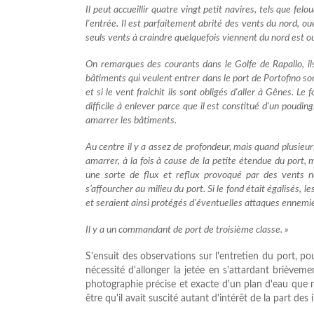
Il peut accueillir quatre vingt petit navires, tels que fel
l'entrée. Il est parfaitement abrité des vents du nord, oue
seuls vents à craindre quelquefois viennent du nord est ou
On remarques des courants dans le Golfe de Rapallo, ils
bâtiments qui veulent entrer dans le port de Portofino son
et si le vent fraichit ils sont obligés d'aller à Gênes. Le 
difficile à enlever parce que il est constitué d'un poudi
amarrer les bâtiments.
Au centre il y a assez de profondeur, mais quand plusieu
amarrer, à la fois à cause de la petite étendue du port, 
une sorte de flux et reflux provoqué par des vents 
s’affourcher au milieu du port. Si le fond était égalisés, l
et seraient ainsi protégés d'éventuelles attaques ennemi
Il y a un commandant de port de troisième classe. »
S'ensuit des observations sur l'entretien du port, po
nécessité d'allonger la jetée en s'attardant briève
photographie précise et exacte d'un plan d'eau que
être qu'il avait suscité autant d'intérêt de la part des 