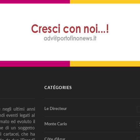
CATÉGORIES
Le Directeur
negli ultimi anni
di eventi legati al
rmato ed evoluto il
Monte Carlo
one di un soggetto
i cartacei, che ha
Côte d'Azur