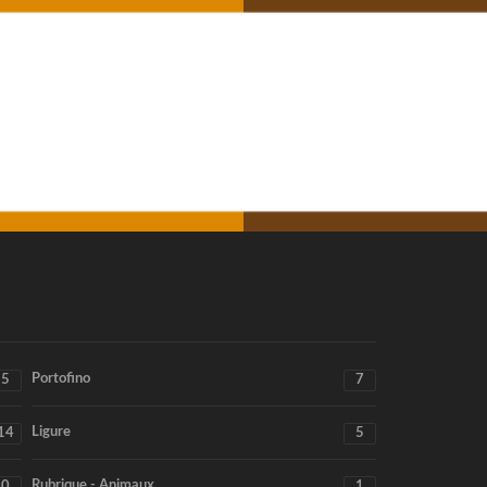
Portofino
5
7
Ligure
14
5
Rubrique - Animaux
0
1