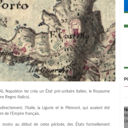
P
), Napoléon Ier créa un État pré-unitaire italien, le Royaume
me Regno Italico).
rectement, l'Italie, la Ligurie et le Piémont, qui avaient été
N
: 
re de l'Empire français.
N
U
 au moins au début de cette période, des États formellement