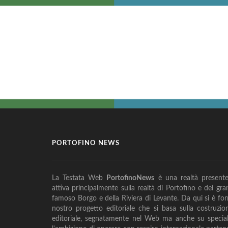
PORTOFINO NEWS
La Testata Web
PortofinoNews
è una realtà presente 
attiva principalmente sulla realtà di Portofino e dei gran
famoso Borgo e della Riviera di Levante. Da qui si è fo
nostro progetto editoriale che si basa sulla costruzi
editoriale, segnatamente nel Web ma anche su special