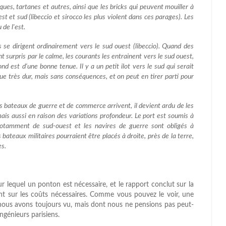
ouques, tartanes et autres, ainsi que les bricks qui peuvent mouiller à
st et sud (libeccio et sirocco les plus violent dans ces parages). Les
 de l'est.
 se dirigent ordinairement vers le sud ouest (libeccio). Quand des
t surpris par le calme, les courants les entrainent vers le sud ouest,
fond est d'une bonne tenue. Il y a un petit ilot vers le sud qui serait
ngue très dur, mais sans conséquences, et on peut en tirer parti pour
rs bateaux de guerre et de commerce arrivent, il devient ardu de les
mais aussi en raison des variations profondeur. Le port est soumis à
notamment de sud-ouest et les navires de guerre sont obligés à
es bateaux militaires pourraient être placés à droite, près de la terre,
es.
ur lequel un ponton est nécessaire, et le rapport conclut sur la
ment sur les coûts nécessaires. Comme vous pouvez le voir, une
 nous avons toujours vu, mais dont nous ne pensions pas peut-
ingénieurs parisiens.