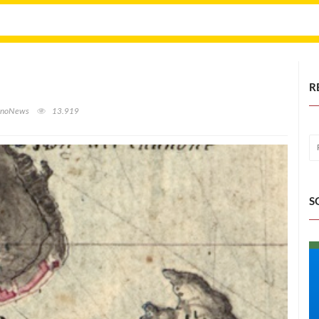
R
finoNews
13.919
S