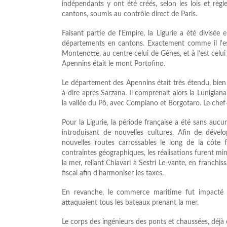
indépendants y ont été créés, selon les lois et règ
cantons, soumis au contrôle direct de Paris.
Faisant partie de l'Empire, la Ligurie a été divisée
départements en cantons. Exactement comme il l'es
Montenotte, au centre celui de Gênes, et à l’est celu
Apennins était le mont Portofino.
Le département des Apennins était très étendu, bien 
à-dire après Sarzana. Il comprenait alors la Lunigian
la vallée du Pô, avec Compiano et Borgotaro. Le chef-l
Pour la Ligurie, la période française a été sans auc
introduisant de nouvelles cultures. Afin de dével
nouvelles routes carrossables le long de la côte
contraintes géographiques, les réalisations furent mi
la mer, reliant Chiavari à Sestri Le-vante, en franchi
fiscal afin d’harmoniser les taxes.
En revanche, le commerce maritime fut impacté pa
attaquaient tous les bateaux prenant la mer.
Le corps des ingénieurs des ponts et chaussées, déjà 