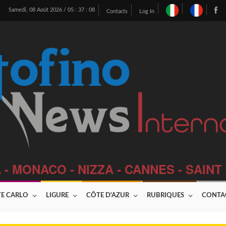
Samedi, 08 Août 2026 /
05
:
37
:
09
Contacts
Log In
 - MONACO - NIZZA - CANNES - SAIN
E CARLO
LIGURE
CÔTE D'AZUR
RUBRIQUES
CONTA