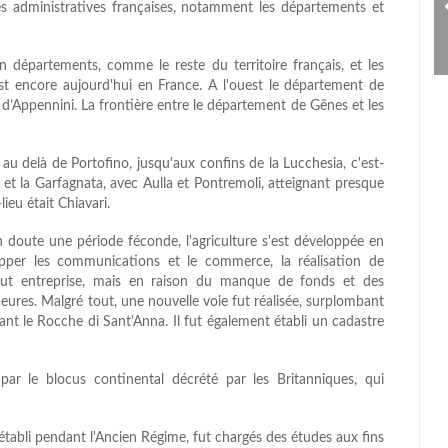
les administratives françaises, notamment les départements et
 en départements, comme le reste du territoire français, et les
t encore aujourd'hui en France. A l'ouest le département de
i d’Appennini. La frontière entre le département de Gênes et les
au delà de Portofino, jusqu'aux confins de la Lucchesia, c'est-
a et la Garfagnata, avec Aulla et Pontremoli, atteignant presque
ieu était Chiavari.
un doute une période féconde, l'agriculture s'est développée en
opper les communications et le commerce, la réalisation de
 fut entreprise, mais en raison du manque de fonds et des
neures. Malgré tout, une nouvelle voie fut réalisée, surplombant
ssant le Rocche di Sant'Anna. Il fut également établi un cadastre
r le blocus continental décrété par les Britanniques, qui
établi pendant l'Ancien Régime, fut chargés des études aux fins